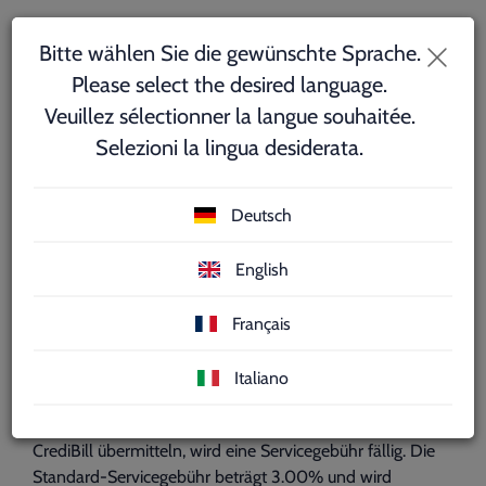
Bitte wählen Sie die gewünschte Sprache.
Please select the desired language.
Veuillez sélectionner la langue souhaitée.
Selezioni la lingua desiderata.
Partner & Gebühren
Deutsch
Die Eröffnung eines CrediBill-
English
Accounts ist kostenlos.
Solange Sie
keine Zahlung tätigen, entstehen auch
Français
keine Kosten für Sie.
Italiano
Sobald Sie einen Zahlungsauftrag erfassen und an
CrediBill übermitteln, wird eine Servicegebühr fällig. Die
Standard-Servicegebühr beträgt 3.00% und wird