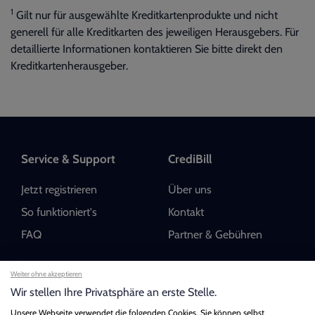
1
Gilt nur für ausgewählte Kreditkartenprodukte und nicht
generell für alle Kreditkarten des jeweiligen Herausgebers. Für
detaillierte Informationen kontaktieren Sie bitte direkt den
Kreditkartenherausgeber.
Service & Support
CrediBill
Hilfecenter
Jetzt registrieren
Über uns
Durchsuchen Sie die FAQs oder wenden
So funktioniert's
Kontakt
Sie sich an den Support für weitere
Unterstützung.
FAQ
Partner & Gebühren
Datenschutzerklärung
Weiter ohne akzeptieren
Wir stellen Ihre Privatsphäre an erste Stelle.
Information
Finden Sie uns unter
FAQ ansehen
Unsere Webseite verwendet die folgenden Cookies. Sie können selbst